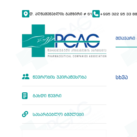
Დ. ᲐᲦᲛᲐᲨᲔᲜᲔᲑᲚᲘᲡ ᲒᲐᲛᲖᲘᲠᲘ # 61
+995 322 95 33 8
მთავარი
სხვა
წევრობის უპირატესობა
გახდი წევრი
სასარგებლო ბმულები