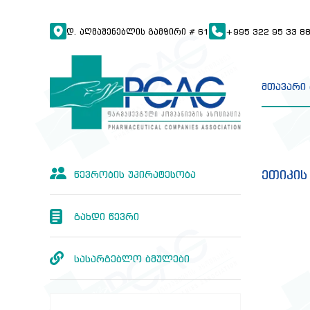
Დ. ᲐᲦᲛᲐᲨᲔᲜᲔᲑᲚᲘᲡ ᲒᲐᲛᲖᲘᲠᲘ # 61
+995 322 95 33 8
მთავარი
ეთიკის
წევრობის უპირატესობა
გახდი წევრი
სასარგებლო ბმულები