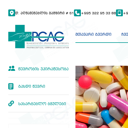
Დ. ᲐᲦᲛᲐᲨᲔᲜᲔᲑᲚᲘᲡ ᲒᲐᲛᲖᲘᲠᲘ # 61
+995 322 95 33 88
+9
მთავარი გვერდი
ჩვ
წევრობის უპირატესობა
გახდი წევრი
სასარგებლო ბმულები