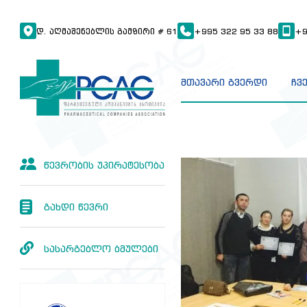
Დ. ᲐᲦᲛᲐᲨᲔᲜᲔᲑᲚᲘᲡ ᲒᲐᲛᲖᲘᲠᲘ # 61
+995 322 95 33 88
+9
მთავარი გვერდი
ჩვ
წევრობის უპირატესობა
გახდი წევრი
სასარგებლო ბმულები