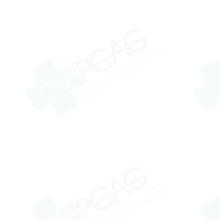
შ.პ.ს. “აისი”
შპს დრ სერტუს ილაჩ სანაი
ვე თიჯარეთის
წარმომადგენლობა